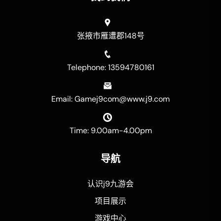
张掖市雁遭郡148号
Telephone: 13594780161
Email: Gamej9com@www.j9.com
Time: 9.00am-4.00pm
导航
认识j9九游会
项目展示
游戏中心