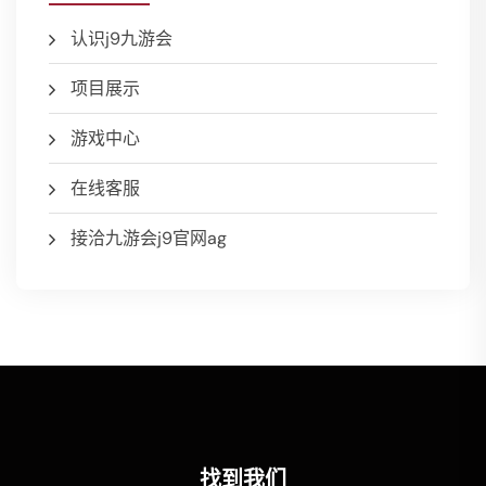
认识j9九游会
项目展示
游戏中心
在线客服
接洽九游会j9官网ag
找到我们