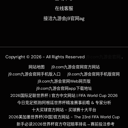
在线客服
接洽九游会j9官网ag
Copyright © 2026 - All Rights Reserved
j9.com九游会官网
.
网站地图
j9.com九游会官网官方网站
j9.com九游会官网手机版入口
j9.com九游会官网手机版官网
j9.com九游会官网Web网页版
j9.com九游会官网app下载地址
2026国际足联世界杯 | 官方中文网站 | FIFA World Cup 2026
今日竞足预测|阿根廷世界杯精准赛事前瞻 & 专家分析
十大买球官方网站 - 买球赛十大平台
2026美加墨世界杯(中国)官方网站 - The 23rd FIFA World Cup
新手必读2026世界杯官方夺冠赔率排名→赛前投注参考