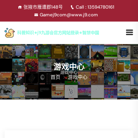
张掖市雁遭郡148号
Call : 13594780161
Gamej9com@www.j9.com
游戏中心
首页
游戏中心