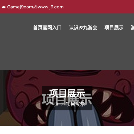
Gamej9com@www.j9.com
首页官网入口
认识j9九游会
项目展示
项目展示
首页
项目展示