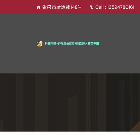
张掖市雁遭郡148号
Call : 13594780161