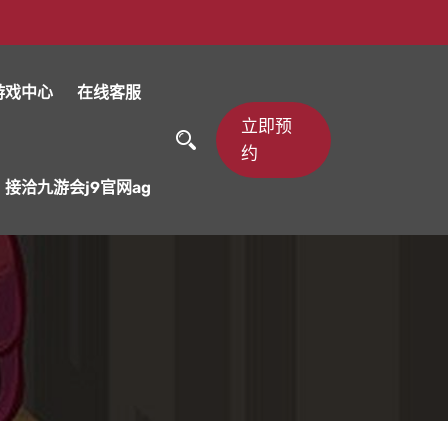
游戏中心
在线客服
立即预
约
接洽九游会j9官网ag